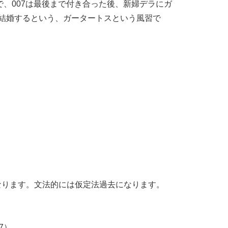
で、007は最後まで付き合った後、新婦デラにガ
結婚するという、ガータートスという風習で
意味になります。文法的には仮定法過去になります。
7）