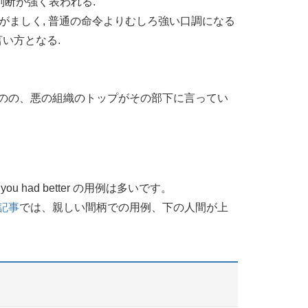
の判断が強く表われる.
けがましく, 普通の命令よりむしろ強い口調になる
い方となる.
のの、悪の組織のトップがその部下に言ってい
ou had better の用例は多いです。
記事
では、親しい間柄での用例、下の人間が上