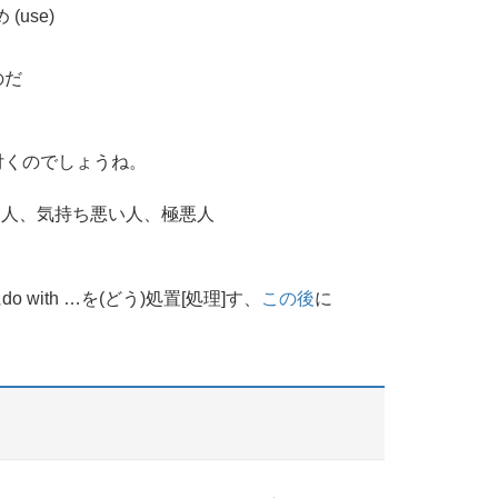
 (use)
のだ
t も付くのでしょうね。
人、気持ち悪い人、極悪人
do with …を(どう)処置[処理]す、
この後
に