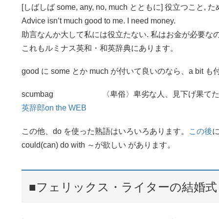
[しばしば some, any, no, much とともに] 役立つこと, ため
Advice isn’t much good to me. I need money.
助言なんか大して私には役立たない. 私はお金が必要な
これもルミナス英和・和英辞典にあります。
good に some とか much が付いて良いのなら、a bi
scumbag 〈卑俗〉卑劣な人、見下げ果てた
英辞郎on the WEB
この他、do を使った熟語はいろいろあります。
この後
に
could(can) do with ～が欲しい があります。
■フェリックス・ライターの結婚式