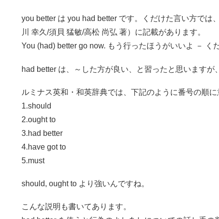
you better は you had better です。くだけた
川 幸久/須貝 猛敏/高松 尚弘 著）に記載があります。
You (had) better go now. もう行ったほうがいいよ －
had better は、～した方が良い、と習ったと思いま
ルミナス英和・和英辞典では、下記のように番号の順に
1.should
2.ought to
3.had better
4.have got to
5.must
should, ought to より強いんですね。
こんな説明も書いてあります。