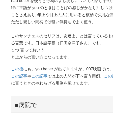
had better を使うと行為のよしあしについての話し手
特に主語が you のときはことばの感じがかなり押しつ
ことさえあり, 年上や目上の人に用いると横柄で失礼な言
ただし親しい間柄では軽い気持ちでよく使う。
このサンチェスのセリフは、友達よ、とは言っているも
る言葉です。日本語字幕（戸田奈津子さん）でも、
１つ 言っておいう
と上からの言い方になってます。
この後
にも、you better が出てきますが、007映画では、y
この記事
や
この記事
では上の人間が下へ言う用例、
この
に言うときのやわらげる用例を載せてます。
■病院で