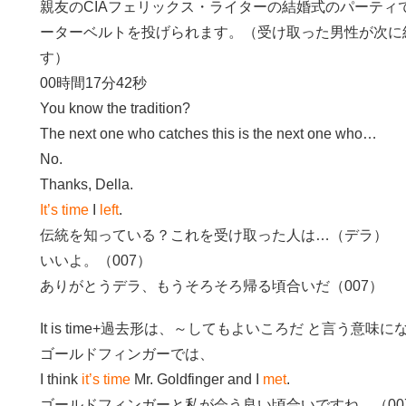
親友のCIAフェリックス・ライターの結婚式のパーティ
ーターベルトを投げられます。（受け取った男性が次に
す）
00時間17分42秒
You know the tradition?
The next one who catches this is the next one who…
No.
Thanks, Della.
It’s time
I
left
.
伝統を知っている？これを受け取った人は…（デラ）
いいよ。（007）
ありがとうデラ、もうそろそろ帰る頃合いだ（007）
It is time+過去形は、～してもよいころだ と言う
ゴールドフィンガーでは、
I think
it’s time
Mr. Goldfinger and I
met
.
ゴールドフィンガーと私が会う良い頃合いですね。（00