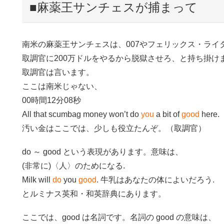
■麻薬王サンチェスが捕まって
南米の麻薬王サンチェスは、007やフェリックス・ラ
取調官に200万ドルをやるから脱獄させろ、と持ち掛け
取調官は言います。
ここは南米じゃない、
00時間12分08秒
All that scumbag money won’t do
you
a bit of
good
here.
汚い金はここでは、少しも役立たんぞ。（取調官）
do ～ good という表現があります。意味は、
(非常に)〈人〉のためになる.
Milk will
do
you
good
. 牛乳はあなたの体によいだろう.
とルミナス英和・和英辞典にあります。
ここでは、good は名詞です。名詞の good の意味は、